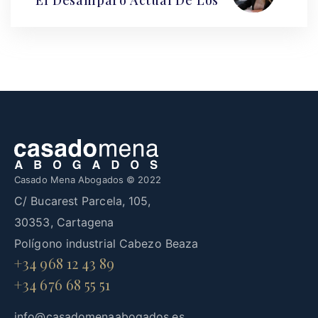
El Desamparo Actual De Los
Casado Mena Abogados © 2022
C/ Bucarest Parcela, 105,
30353, Cartagena
Polígono industrial Cabezo Beaza
+34 968 12 43 89
+34 676 68 55 51
info@casadomenaabogados.es